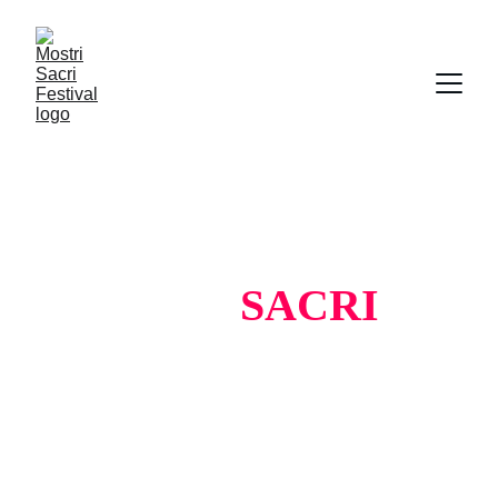
MOSTRI 
SACRI
festival
la kermesse che omaggia i mostri 
sacri della musica italiana