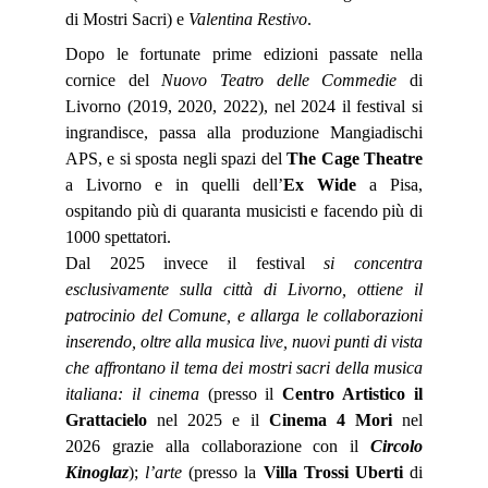
di Mostri Sacri) e
Valentina Restivo
.
Dopo le fortunate prime edizioni passate nella
cornice del
Nuovo Teatro delle Commedie
di
Livorno (2019, 2020, 2022), nel 2024 il festival si
ingrandisce, passa alla produzione Mangiadischi
APS, e si sposta negli spazi del
The Cage Theatre
a Livorno e in quelli dell’
Ex Wide
a Pisa,
ospitando più di quaranta musicisti e facendo più di
1000 spettatori.
Dal 2025 invece il festival
si concentra
esclusivamente sulla città di Livorno, ottiene il
patrocinio del Comune, e allarga le collaborazioni
inserendo, oltre alla musica live, nuovi punti di vista
che affrontano il tema dei mostri sacri della musica
italiana: il cinema
(presso il
Centro Artistico il
Grattacielo
nel 2025
e il
Cinema 4 Mori
nel
2026 grazie alla collaborazione con il
Circolo
Kinoglaz
);
l’arte
(presso la
Villa Trossi Uberti
di